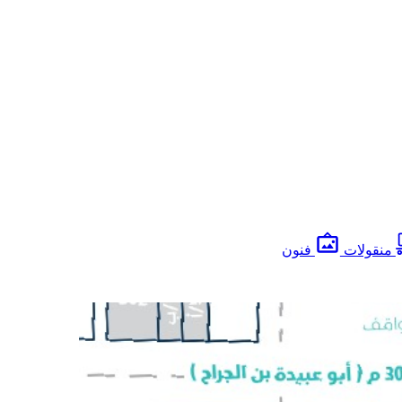
منقولات
فنون